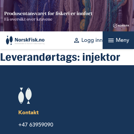
Skip
to
content
perm_identity
menu
Logg inn
Meny
Leverandørtags:
injektor
Kontakt
+47 63959090