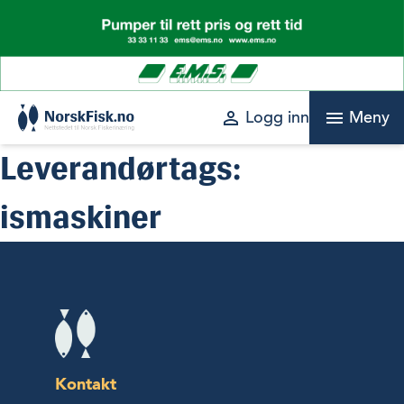
Skip
to
content
perm_identity
menu
Logg inn
Meny
Leverandørtags:
ismaskiner
Kontakt