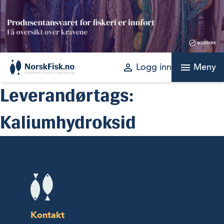
Skip
to
content
perm_identity
menu
Logg inn
Meny
Leverandørtags:
Kaliumhydroksid
Kontakt