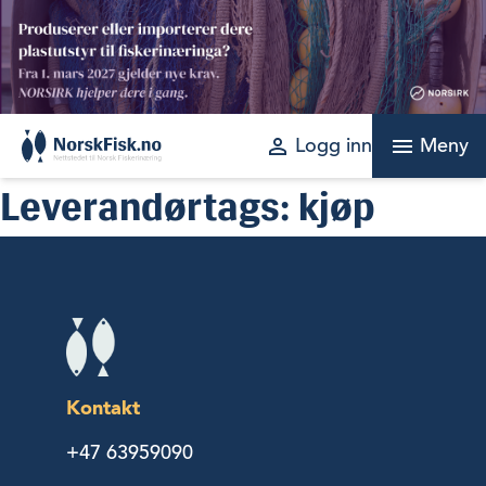
Skip
to
content
perm_identity
menu
Logg inn
Meny
Leverandørtags:
kjøp
Kontakt
+47 63959090