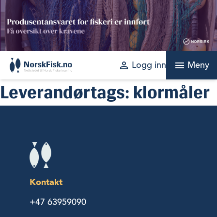
Skip
to
content
perm_identity
menu
Logg inn
Meny
Leverandørtags:
klormåler
Kontakt
+47 63959090