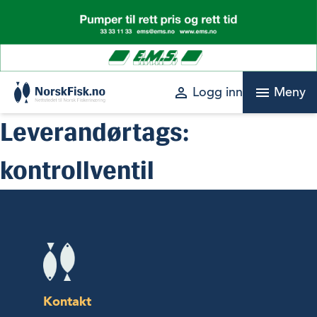
Skip
to
content
perm_identity
menu
Logg inn
Meny
Leverandørtags:
kontrollventil
Kontakt