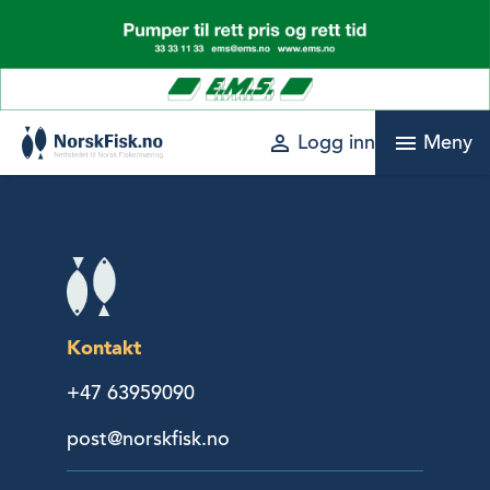
Skip
to
content
perm_identity
menu
Logg inn
Meny
Kontakt
+47 63959090
post@norskfisk.no