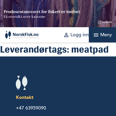
Skip
to
content
perm_identity
menu
Logg inn
Meny
Leverandørtags:
meatpad
Kontakt
+47 63959090