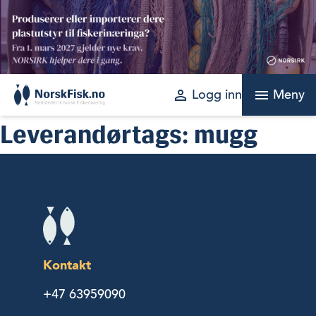
Skip
to
content
perm_identity
menu
Logg inn
Meny
Leverandørtags:
mugg
Kontakt
+47 63959090