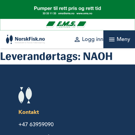
Skip
to
content
perm_identity
menu
Logg inn
Meny
Leverandørtags:
NAOH
Kontakt
+47 63959090