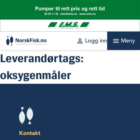
Skip
to
content
perm_identity
menu
Logg inn
Meny
Leverandørtags:
oksygenmåler
Kontakt