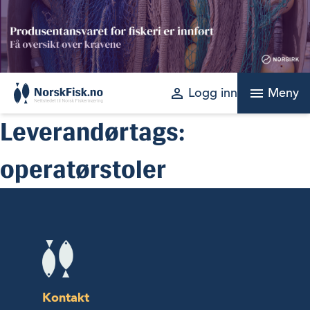
Skip
to
content
perm_identity
menu
Logg inn
Meny
Leverandørtags:
operatørstoler
Kontakt