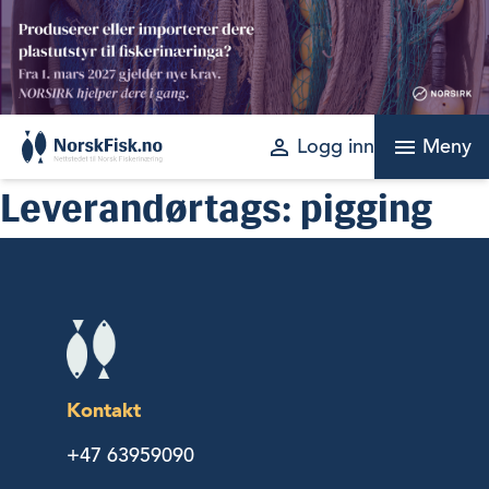
Skip
to
content
perm_identity
menu
Logg inn
Meny
Leverandørtags:
pigging
Kontakt
+47 63959090