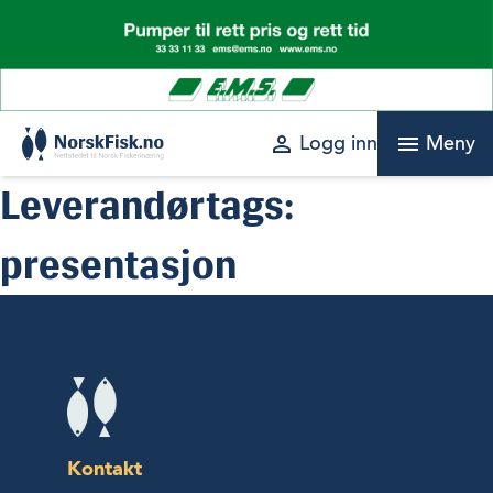
Skip
to
content
perm_identity
menu
Logg inn
Meny
Leverandørtags:
presentasjon
Kontakt