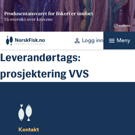
Skip
to
content
perm_identity
menu
Logg inn
Meny
Leverandørtags:
prosjektering VVS
Kontakt