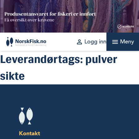
Skip
to
content
perm_identity
menu
Logg inn
Meny
Leverandørtags:
pulver
sikte
Kontakt