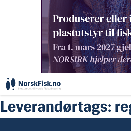
Skip
to
content
Leverandørtags:
re