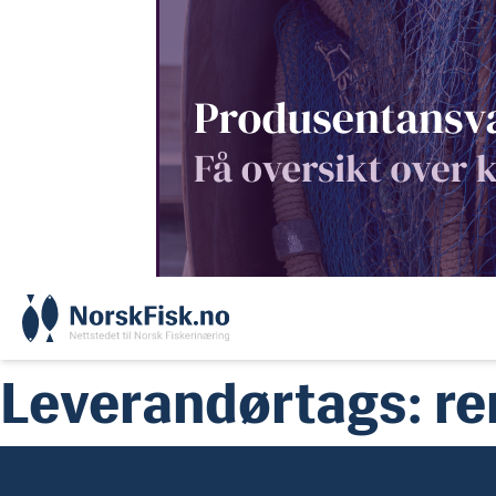
Skip
to
content
Leverandørtags:
re