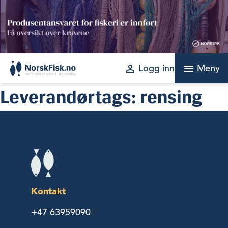
Skip
to
content
perm_identity
menu
Logg inn
Meny
Leverandørtags:
rensing
Kontakt
+47 63959090