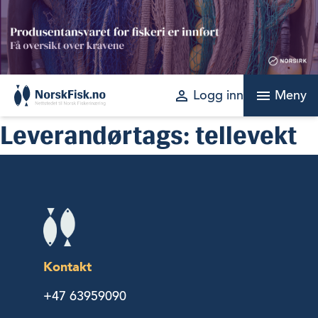
Skip
to
content
perm_identity
menu
Logg inn
Meny
Leverandørtags:
tellevekt
Kontakt
+47 63959090