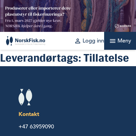
Skip
to
content
perm_identity
menu
Logg inn
Meny
Leverandørtags:
Tillatelse
Kontakt
+47 63959090