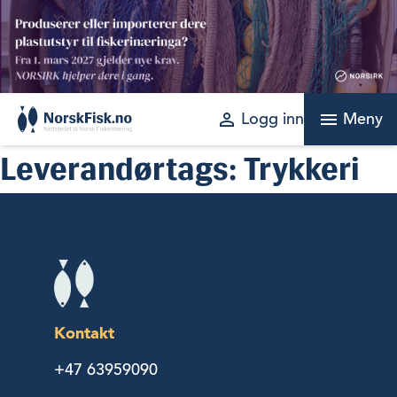
Skip
to
content
perm_identity
menu
Logg inn
Meny
Leverandørtags:
Trykkeri
Kontakt
+47 63959090