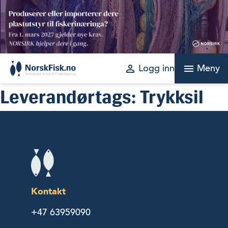
Skip
to
content
perm_identity
menu
Logg inn
Meny
Leverandørtags:
Trykksil
Kontakt
+47 63959090