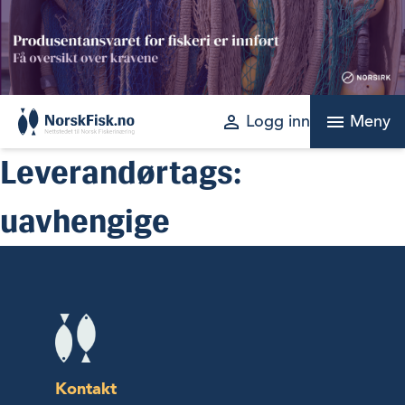
Skip
to
content
perm_identity
menu
Logg inn
Meny
Leverandørtags:
uavhengige
Kontakt