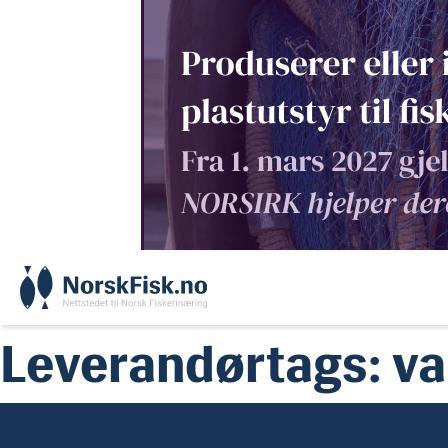
Skip
to
content
Leverandørtags:
va