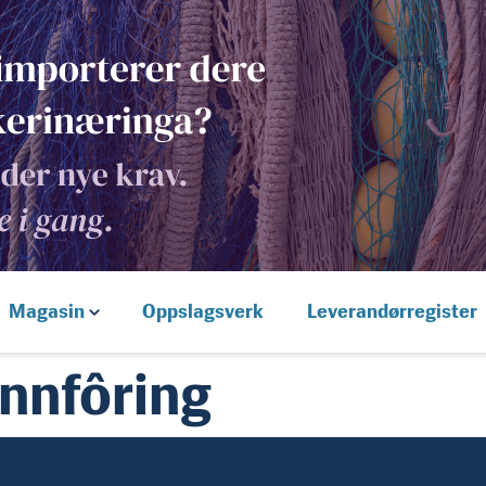
Magasin
Oppslagsverk
Leverandørregister
nnfôring