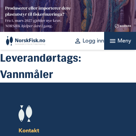
Skip
to
content
perm_identity
menu
Logg inn
Meny
Leverandørtags:
Vannmåler
Kontakt