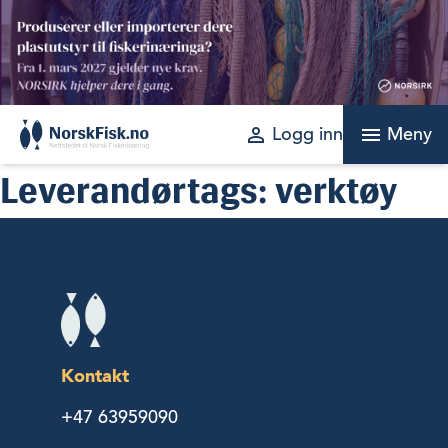
Skip
to
content
perm_identity
menu
Logg inn
Meny
Leverandørtags:
verktøy
Kontakt
+47 63959090