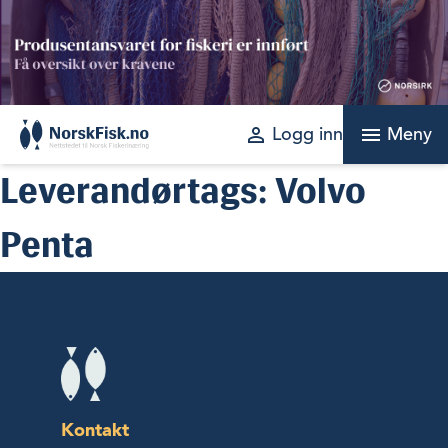
Skip
to
content
perm_identity
menu
Logg inn
Meny
Leverandørtags:
Volvo
Penta
Kontakt