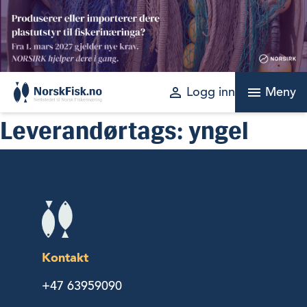
Skip
to
content
perm_identity
menu
Logg inn
Meny
Leverandørtags:
yngel
Kontakt
+47 63959090