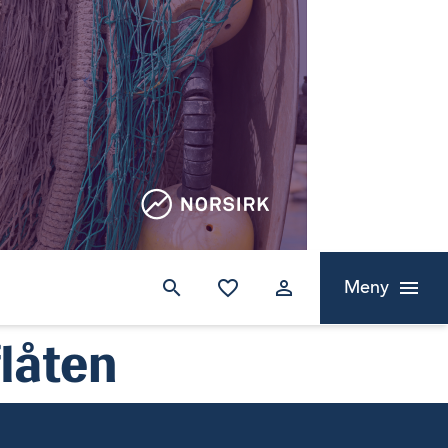
Meny
låten