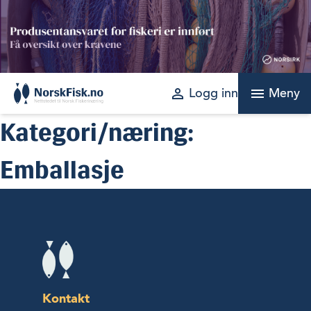
Skip
to
content
perm_identity
menu
Logg inn
Meny
Kategori/næring:
Emballasje
Kontakt