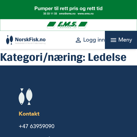
Skip
to
content
perm_identity
menu
Logg inn
Meny
Kategori/næring:
Ledelse
Kontakt
+47 63959090