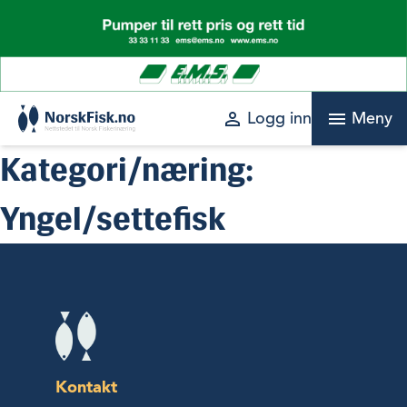
Skip
to
content
perm_identity
menu
Logg inn
Meny
Kategori/næring:
Yngel/settefisk
Kontakt