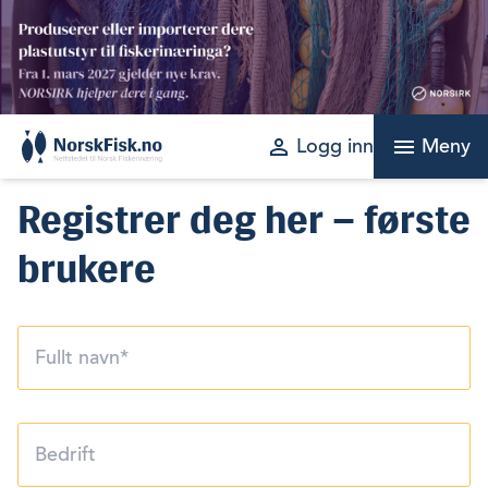
Skip
to
content
perm_identity
menu
Logg inn
Meny
Registrer deg her – første
brukere