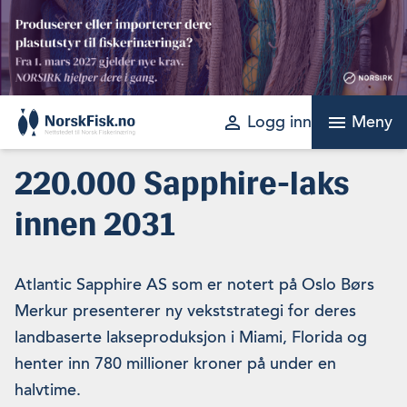
Skip
to
content
perm_identity
menu
Logg inn
Meny
220.000 Sapphire-laks
innen 2031
Atlantic Sapphire AS som er notert på Oslo Børs
Merkur presenterer ny vekststrategi for deres
landbaserte lakseproduksjon i Miami, Florida og
henter inn 780 millioner kroner på under en
halvtime.