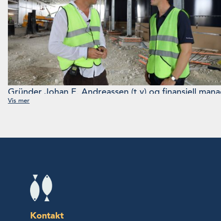
Gründer Johan E. Andreassen (t.v) og finansiell mana
Øyehaug under vårt besøk hos Atlantic Sapphire USA
dager senere lanserte de to selskapets nye vekststra
Tande)
Kontakt