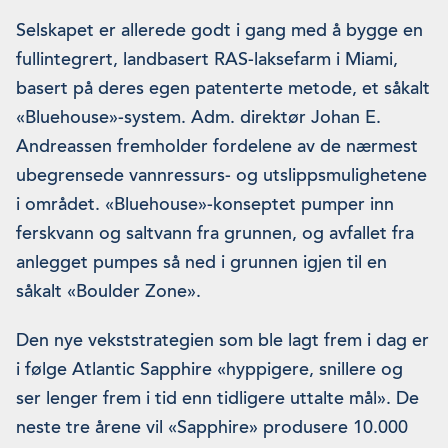
Selskapet er allerede godt i gang med å bygge en
fullintegrert, landbasert RAS-laksefarm i Miami,
basert på deres egen patenterte metode, et såkalt
«Bluehouse»-system. Adm. direktør Johan E.
Andreassen fremholder fordelene av de nærmest
ubegrensede vannressurs- og utslippsmulighetene
i området. «Bluehouse»-konseptet pumper inn
ferskvann og saltvann fra grunnen, og avfallet fra
anlegget pumpes så ned i grunnen igjen til en
såkalt «Boulder Zone».
Den nye vekststrategien som ble lagt frem i dag er
i følge Atlantic Sapphire «hyppigere, snillere og
ser lenger frem i tid enn tidligere uttalte mål». De
neste tre årene vil «Sapphire» produsere 10.000