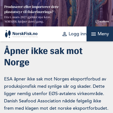
Skip
to
content
perm_identity
menu
Logg inn
Meny
Åpner ikke sak mot
Norge
ESA åpner ikke sak mot Norges eksportforbud av
produksjonsfisk med synlige sår og skader. Dette
ligger nemlig utenfor EØS-avta­lens virkeområde.
Danish Seafood Association nådde følgelig ikke
frem med klagen mot det norske eksportforbudet.