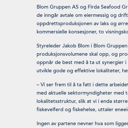
Blom Gruppen AS og Firda Seafood Gro
de inngår avtale om eiermessig og dri
oppdrettsproduksjonen av laks og ørre
kommersielle konsesjoner, to visnings
Styreleder Jakob Blom i Blom Gruppen 
produksjonsvolumene skal opp, og pro
oppnår de best med å ta ut synergier i 
utvikle gode og effektive lokaliteter, h
– Vi ser frem til å ta fatt i dette arbe
med aktuelle sektormyndigheter med ta
lokalitetsstruktur, slik at vi i enda størr
fiskevelferd og fiskehelse, uttaler ene
Ingen av partene nevner hva som ligger