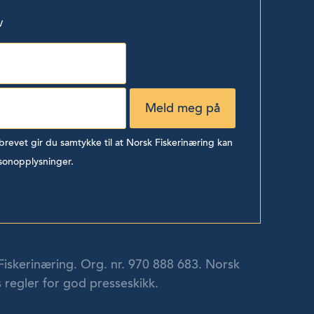
v
evet gir du samtykke til at Norsk Fiskerinæring kan
sonopplysninger.
Fiskerinæring. Org. nr. 970 888 683. Norsk
 regler for god presseskikk.