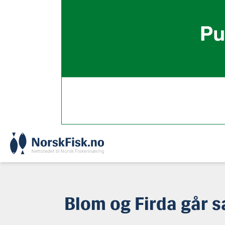
Skip
to
content
Blom og Firda går