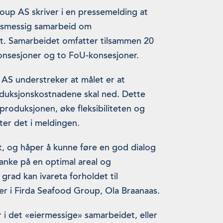
up AS skriver i en pressemelding at
ftsmessig samarbeid om
t. Samarbeidet omfatter tilsammen 20
konsesjoner og to FoU-konsesjoner.
AS understreker at målet er at
duksjonskostnadene skal ned. Dette
produksjonen, øke fleksibiliteten og
eter det i meldingen.
idet, og håper å kunne føre en god dialog
nke på en optimal areal og
e grad kan ivareta forholdet til
eier i Firda Seafood Group, Ola Braanaas.
 i det «eiermessige» samarbeidet, eller