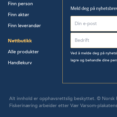
Finn person
Meld deg på nyhetsbre
Finn aktør
Finn leverandør
Nettbutikk
Alle produkter
Ved å melde deg på nyhetsbr
lagre og behandle dine per
Handlekurv
Alt innhold er opphavsrettslig beskyttet. © Norsk 
Fiskerinæring arbeider etter Vær Varsom-plakatens