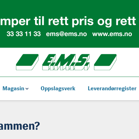
Magasin
Oppslagsverk
Leverandørregister
 sammen?