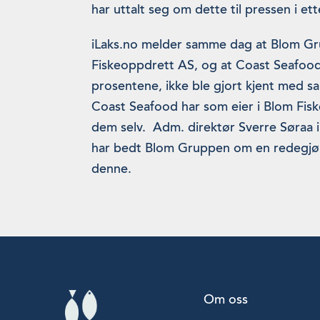
har uttalt seg om dette til pressen i ett
iLaks.no melder samme dag at Blom G
Fiskeoppdrett AS, og at Coast Seafoo
prosentene, ikke ble gjort kjent med s
Coast Seafood har som eier i Blom Fiske
dem selv. Adm. direktør Sverre Søraa i 
har bedt Blom Gruppen om en redegjøre
denne.
Om oss