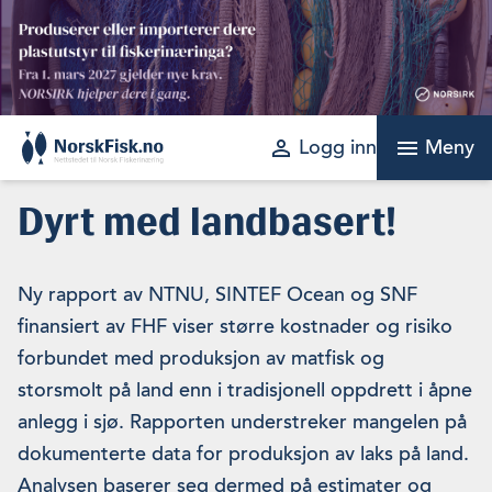
Skip
to
content
perm_identity
menu
Logg inn
Meny
Dyrt med landbasert!
Ny rapport av NTNU, SINTEF Ocean og SNF
finansiert av FHF viser større kostnader og risiko
forbundet med produksjon av matfisk og
storsmolt på land enn i tradisjonell oppdrett i åpne
anlegg i sjø. Rapporten understreker mangelen på
dokumenterte data for produksjon av laks på land.
Analysen baserer seg dermed på estimater og