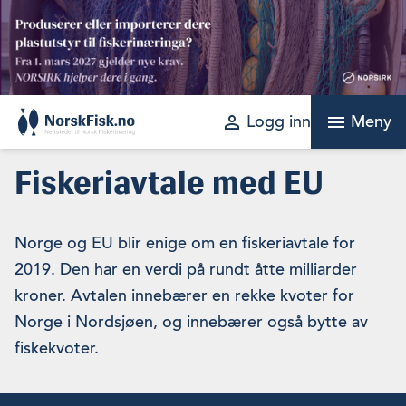
Skip
to
content
perm_identity
menu
Logg inn
Meny
Fiskeriavtale med EU
Norge og EU blir enige om en fiskeriavtale for
2019. Den har en verdi på rundt åtte milliarder
kroner. Avtalen innebærer en rekke kvoter for
Norge i Nordsjøen, og innebærer også bytte av
fiskekvoter.