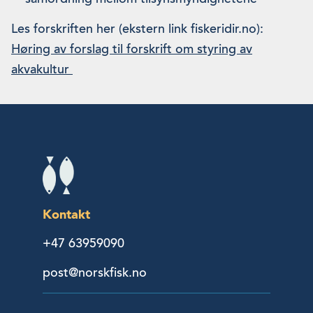
Les forskriften her (ekstern link fiskeridir.no):
Høring av forslag til forskrift om styring av
akvakultur
Kontakt
+47 63959090
post@norskfisk.no