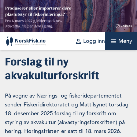
Skip
to
content
perm_identity
menu
Logg inn
Meny
Forslag til ny
akvakulturforskrift
På vegne av Nærings- og fiskeridepartementet
sender Fiskeridirektoratet og Mattilsynet torsdag
18. desember 2025 forslag til ny forskrift om
styring av akvakultur (akvastyringsforskriften) på
høring. Høringsfristen er satt til 18. mars 2026.