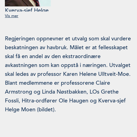
Kverva-sjef Helge
Moen er et av
medlemmene i
det vi heretter vil
Regjeringen oppnevner et utvalg som skal vurdere
kalle «Ulltveit-
beskatningen av havbruk. Målet er at fellesskapet
Moe»-utvalget.
skal få en andel av den ek­straordinære
(Foto: NASF)
avkastningen som kan oppstå i næringen. Utvalget
skal ledes av professor Karen Helene Ulltveit-Moe.
Blant medlem­mene er professorene Claire
Armstrong og Linda Nøstbakken, LOs Grethe
Fossli, Hitra-ordfører Ole Haugen og Kverva-sjef
Helge Moen (bildet).