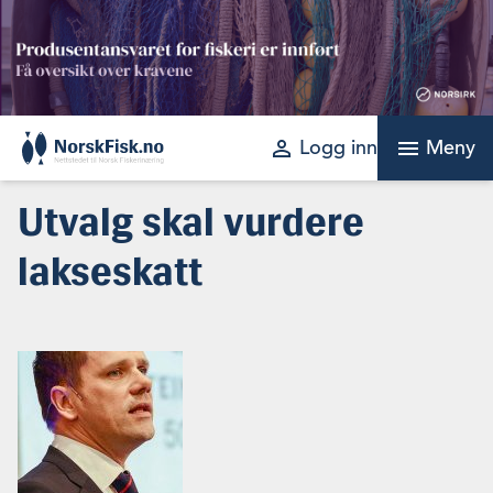
Skip
to
content
perm_identity
menu
Logg inn
Meny
Utvalg skal vurdere
lakseskatt