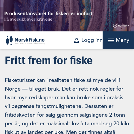
Skip
to
content
perm_identity
menu
Logg inn
Meny
Fritt frem for fiske
Fisketurister kan i realiteten fiske så mye de vil i
Norge — til eget bruk. Det er rett nok regler for
hvor mye redskaper man kan bruke som i praksis
vil begrense fangstmulighetene. Dessuten er
fritidskvoten for salg gjennom salgslagene 2 tonn
per år, og det er maksimalt lov å ta med seg 20 kilo
fisk ut av landet per uke. Men det finnes altså