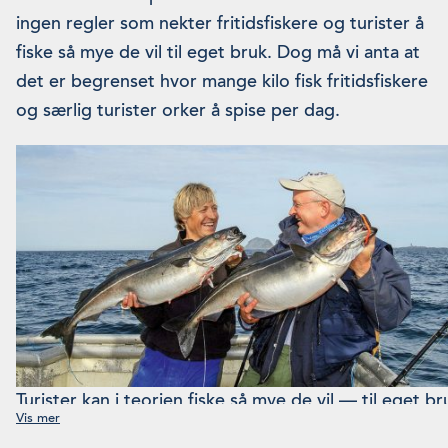
ingen regler som nekter fritidsfiskere og turister å
fiske så mye de vil til eget bruk. Dog må vi anta at
det er begrenset hvor mange kilo fisk fritidsfiskere
og særlig turister orker å spise per dag.
Turister kan i teorien fiske så mye de vil — til eget
å selge fangsten er grensen to tonn per år.