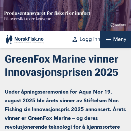
Skip
to
content
perm_identity
menu
Logg inn
Meny
GreenFox Marine vinner
Innovasjonsprisen 2025
Under åpningsseremonien for Aqua Nor 19.
august 2025 ble årets vinner av Stiftelsen Nor-
Fishing sin Innovasjonspris 2025 annonsert. Årets
vinner er GreenFox Marine – og deres
revolusjonerende teknologi for å kjønnssortere