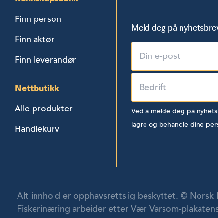
Finn person
Meld deg på nyhetsbre
Finn aktør
Finn leverandør
Nettbutikk
Alle produkter
Ved å melde deg på nyhetsbr
lagre og behandle dine per
Handlekurv
Alt innhold er opphavsrettslig beskyttet. © Norsk 
Fiskerinæring arbeider etter Vær Varsom-plakatens