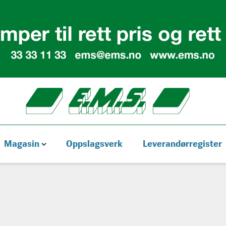
Magasin
Oppslagsverk
Leverandørregister