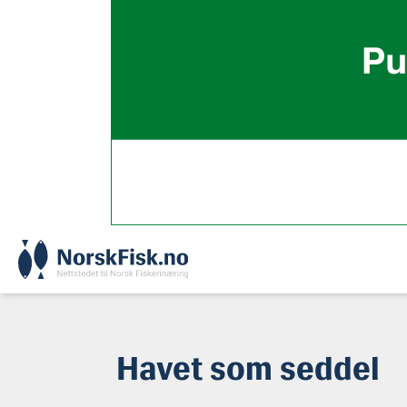
Skip
to
content
Havet som seddel