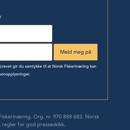
v
evet gir du samtykke til at Norsk Fiskerinæring kan
sonopplysninger.
Fiskerinæring. Org. nr. 970 888 683. Norsk
 regler for god presseskikk.