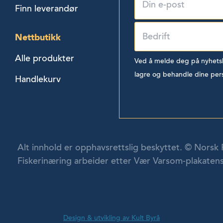
Finn leverandør
Nettbutikk
Alle produkter
Ved å melde deg på nyhetsbr
lagre og behandle dine per
Handlekurv
Alt innhold er opphavsrettslig beskyttet. © Norsk 
Fiskerinæring arbeider etter Vær Varsom-plakatens
Design & utvikling av Kult Byrå