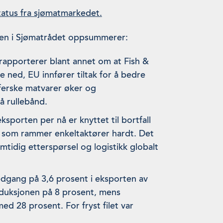
status fra sjømatmarkedet.
en i Sjømatrådet oppsummerer:
rapporterer blant annet om at Fish &
e ned, EU innfører tiltak for å bedre
 ferske matvarer øker og
å rullebånd.
sporten per nå er knyttet til bortfall
e som rammer enkeltaktører hardt. Det
emtidig etterspørsel og logistikk globalt
edgang på 3,6 prosent i eksporten av
 reduksjonen på 8 prosent, mens
med 28 prosent. For fryst filet var