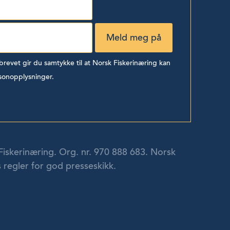
evet gir du samtykke til at Norsk Fiskerinæring kan
sonopplysninger.
Fiskerinæring. Org. nr. 970 888 683. Norsk
 regler for god presseskikk.