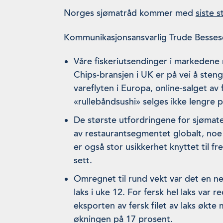
Norges sjømatråd kommer med
siste 
Kommunikasjonsansvarlig Trude Besses
Våre fiskeriutsendinger i markedene 
Chips-bransjen i UK er på vei å steng
vareflyten i Europa, online-salget av
«rullebåndsushi» selges ikke lengre p
De største utfordringene for sjømatek
av restaurantsegmentet globalt, no
er også stor usikkerhet knyttet til fr
sett.
Omregnet til rund vekt var det en n
laks i uke 12. For fersk hel laks var
eksporten av fersk filet av laks økte 
økningen på 17 prosent.