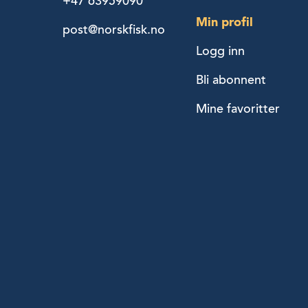
+47 63959090
Min profil
post@norskfisk.no
Logg inn
Bli abonnent
Mine favoritter