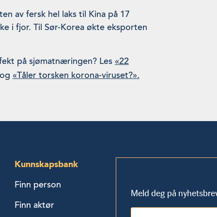
n av fersk hel laks til Kina på 17
i fjor. Til Sør-Korea økte eksporten
effekt på sjømatnæringen? Les
«22
og
«Tåler torsken korona-viruset?».
Kunnskapsbank
Finn person
Meld deg på nyhetsbre
Finn aktør