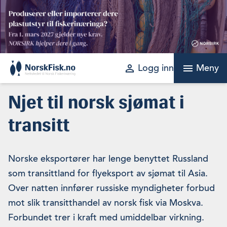
Skip
to
content
perm_identity
menu
Logg inn
Meny
Njet til norsk sjømat i
transitt
Norske eksportører har lenge benyttet Russland
som transittland for flyeksport av sjømat til Asia.
Over natten innfører russiske myndigheter forbud
mot slik transitthandel av norsk fisk via Moskva.
Forbundet trer i kraft med umiddelbar virkning.