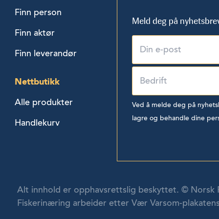
Finn person
Meld deg på nyhetsbre
Finn aktør
Finn leverandør
Nettbutikk
Alle produkter
Ved å melde deg på nyhetsbr
lagre og behandle dine per
Handlekurv
Alt innhold er opphavsrettslig beskyttet. © Norsk 
Fiskerinæring arbeider etter Vær Varsom-plakatens