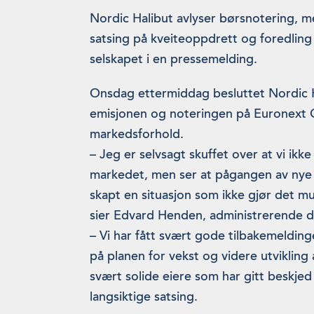
Nordic Halibut avlyser børsnotering, 
satsing på kveiteoppdrett og foredlin
selskapet i en pressemelding.
Onsdag ettermiddag besluttet Nordic H
emisjonen og noteringen på Euronext 
markedsforhold.
– Jeg er selvsagt skuffet over at vi ikke
markedet, men ser at pågangen av nye
skapt en situasjon som ikke gjør det mul
sier Edvard Henden, administrerende di
– Vi har fått svært gode tilbakemeldinge
på planen for vekst og videre utvikling 
svært solide eiere som har gitt beskje
langsiktige satsing.