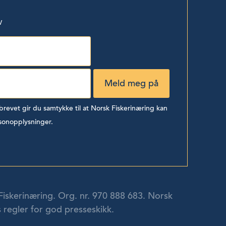
v
evet gir du samtykke til at Norsk Fiskerinæring kan
sonopplysninger.
Fiskerinæring. Org. nr. 970 888 683. Norsk
 regler for god presseskikk.