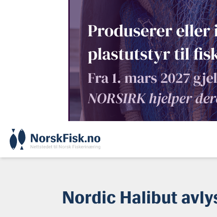
Skip
to
content
Nordic Halibut avly