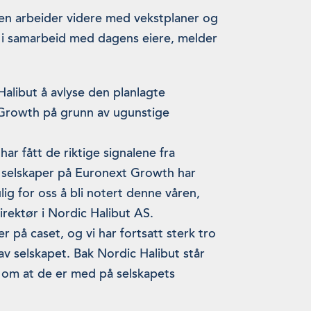
men arbeider videre med vekstplaner og
g i samarbeid med dagens eiere, melder
alibut å avlyse den planlagte
Growth på grunn av ugunstige
 har fått de riktige signalene fra
 selskaper på Euronext Growth har
ig for oss å bli notert denne våren,
rektør i Nordic Halibut AS.
r på caset, og vi har fortsatt sterk tro
av selskapet. Bak Nordic Halibut står
d om at de er med på selskapets