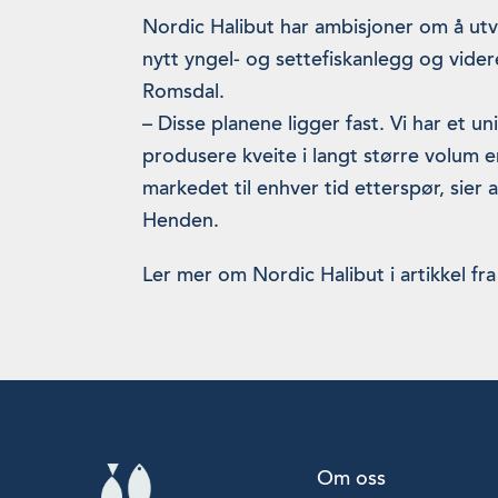
Nordic Halibut har ambisjoner om å utvi
nytt yngel- og settefiskanlegg og vide
Romsdal.
– Disse planene ligger fast. Vi har et un
produsere kveite i langt større volum en
markedet til enhver tid etterspør, sier
Henden.
Ler mer om Nordic Halibut i artikkel f
Om oss