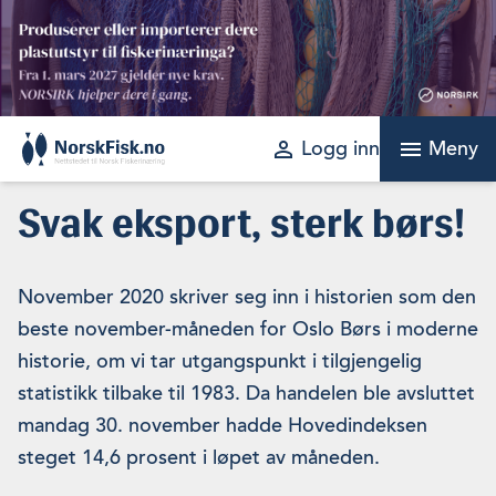
Skip
to
content
perm_identity
menu
Logg inn
Meny
Svak eksport, sterk børs!
November 2020 skriver seg inn i historien som den
beste november-måneden for Oslo Børs i moderne
historie, om vi tar utgangspunkt i tilgjengelig
statistikk tilbake til 1983. Da handelen ble avsluttet
mandag 30. november hadde Hovedindeksen
steget 14,6 prosent i løpet av måneden.