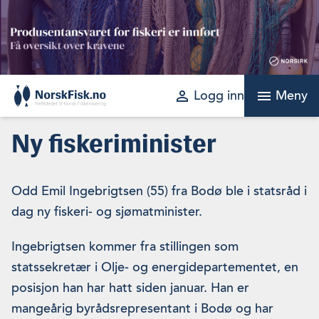
Skip
to
content
perm_identity
menu
Logg inn
Meny
Ny fiskeriminister
Odd Emil Ingebrigtsen (55) fra Bodø ble i statsråd i
dag ny fiskeri- og sjømatminister.
Ingebrigtsen kommer fra stillingen som
statssekretær i Olje- og energidepartementet, en
posisjon han har hatt siden januar. Han er
mangeårig byrådsrepresentant i Bodø og har