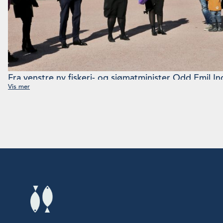
Fra venstre ny fiskeri- og sjømatminister Odd Emil In
statsminister Erna Solberg (H) og ny kunnskapsminis
familie rundt. På grunn av Covid-19 var det kun nær 
som fikk ta del i seansen på Slottsplassen etter dagen
Larsen, SMK)