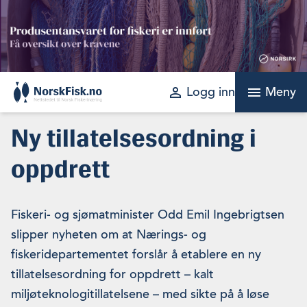
Skip
to
content
perm_identity
menu
Logg inn
Meny
Ny tillatelsesordning i
oppdrett
Fiskeri- og sjømatminister Odd Emil Ingebrigtsen
slipper nyheten om at Nærings- og
fiskeridepartementet forslår å etablere en ny
tillatelsesordning for oppdrett – kalt
miljøteknologitillatelsene – med sikte på å løse